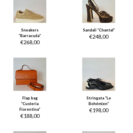
Sneakers
Sandali “Chantal”
“Barracuda”
€
248,00
€
268,00
Flap bag
Stringata “Le
“Cuoieria
Bohémien”
Fiorentina”
€
198,00
€
188,00