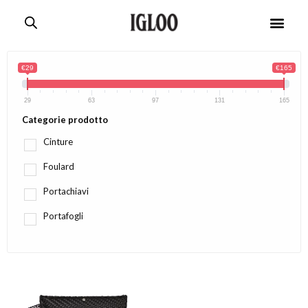
€29
€165
29
63
97
131
165
Categorie prodotto
Cinture
Foulard
Portachiavi
Portafogli