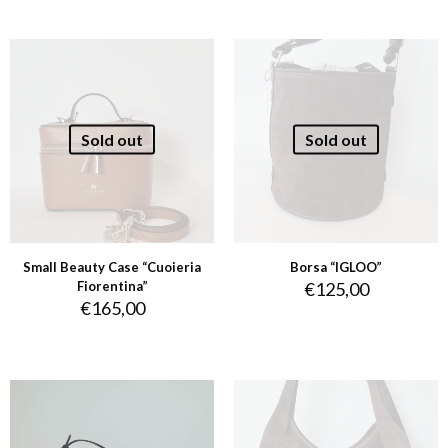
Sold out
Sold out
Small Beauty Case “Cuoieria
Borsa “IGLOO”
Fiorentina”
€
125,00
€
165,00