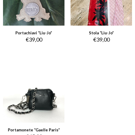
Portachiavi “Liu-Jo”
Stola “Liu-Jo”
€
39,00
€
39,00
Portamonete “Gaelle Paris”