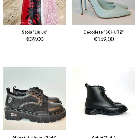
Stola “Liu-Jo”
Décolleté “SCHUTZ”
€
39,00
€
159,00
Allacciata donna “Cult”
Anfibi “Cult”