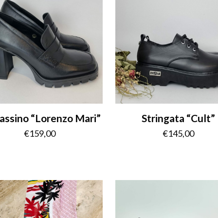
ssino “Lorenzo Mari”
Stringata “Cult”
€
159,00
€
145,00