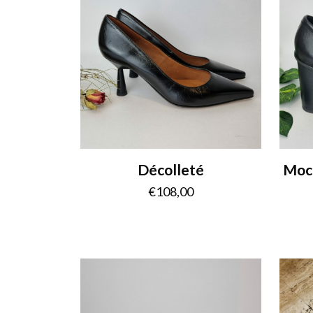
Décolleté
Moca
€
108,00