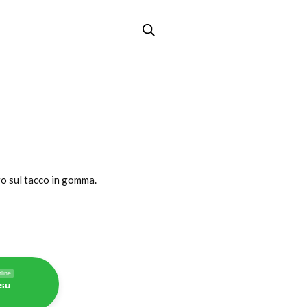
ogo sul tacco in gomma.
line
 su