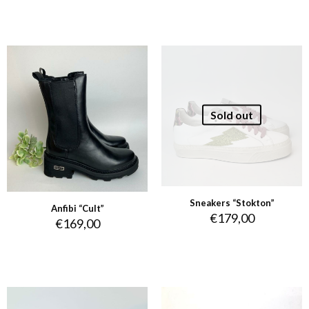
Sold out
Sneakers “Stokton”
Anfibi “Cult”
€
179,00
€
169,00