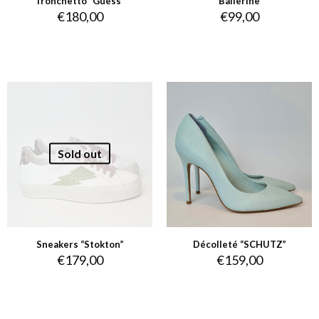
Tronchetto “Guess”
Ballerine
€
180,00
€
99,00
Sold out
Sneakers “Stokton”
Décolleté “SCHUTZ”
€
179,00
€
159,00