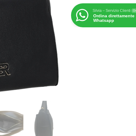
Silvia – Servizio Clienti
On
Ordina direttamente
Whatsapp