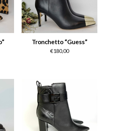
o”
Tronchetto “Guess”
€
180,00