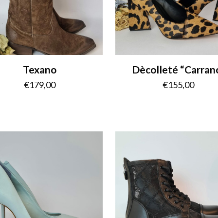
Texano
Dècolleté “Carran
€
179,00
€
155,00