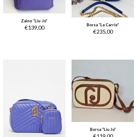
Zaino “Liu-Jo”
Borsa “La Carrie”
€
139,00
€
235,00
Borsa “Liu Jo”
€
119,00