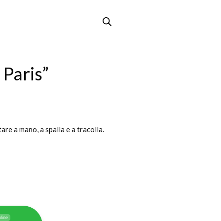
 Paris”
re a mano, a spalla e a tracolla.
line