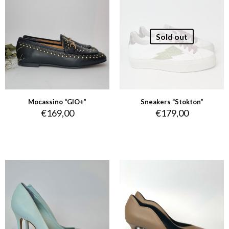
Sold out
Mocassino “GIO+”
Sneakers “Stokton”
€
169,00
€
179,00