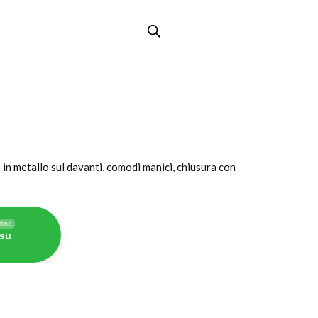
in metallo sul davanti, comodi manici, chiusura con
line
 su