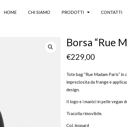
HOME
CHI SIAMO
PRODOTTI
CONTATTI
Borsa “Rue M
€
229,00
Tote bag “Rue Madam Paris” in ca
impreziosita da frange e applica
design.
Il logo e i manici in pelle vega
Tracolla rimovibile.
Col. leopard