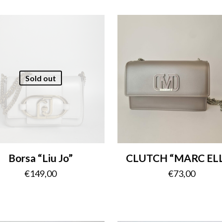
Sold out
Borsa “Liu Jo”
CLUTCH “MARC ELL
€
149,00
€
73,00