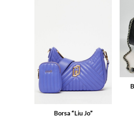
B
Borsa “Liu Jo”