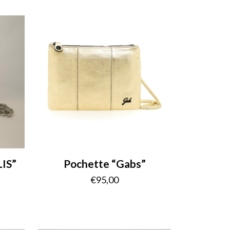
IS”
Pochette “Gabs”
€
95,00