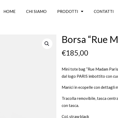
HOME
CHI SIAMO
PRODOTTI
CONTATTI
Borsa “Rue M
€
185,00
Mini tote bag “Rue Madam Paris” i
dal logo PARIS imbottito con cuc
Manici in ecopelle con dettagli m
Tracolla removibile, tasca centra
con tasca.
Col. straw black