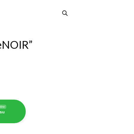
èNOIR”
line
 su