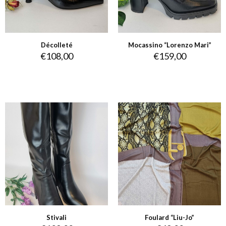
Décolleté
Mocassino “Lorenzo Mari”
€
108,00
€
159,00
Stivali
Foulard “Liu-Jo”