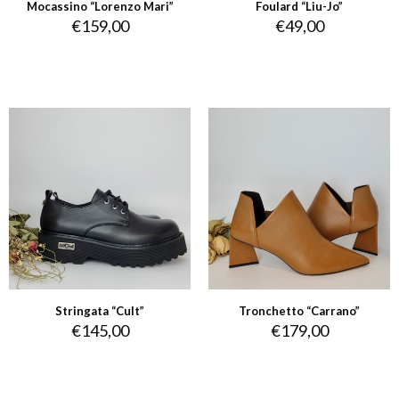
Mocassino “Lorenzo Mari”
Foulard “Liu-Jo”
€
159,00
€
49,00
Stringata “Cult”
Tronchetto “Carrano”
€
145,00
€
179,00