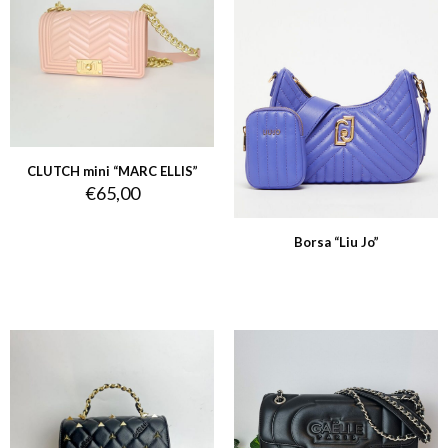
CLUTCH mini “MARC ELLIS”
€
65,00
Borsa “Liu Jo”