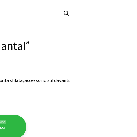
antal”
unta sfilata, accessorio sul davanti.
line
 su