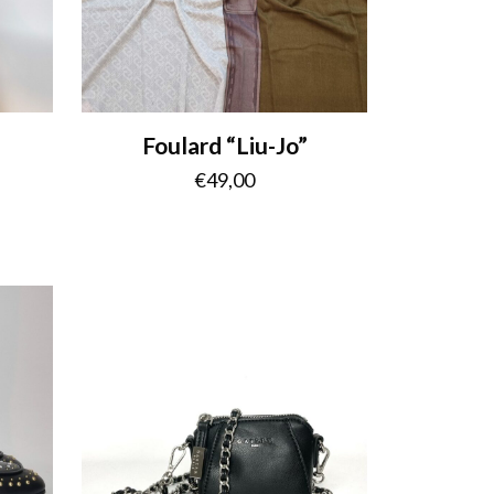
Foulard “Liu-Jo”
€
49,00