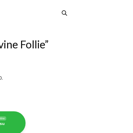
ine Follie”
0.
line
 su