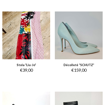
Stola “Liu-Jo”
Décolleté “SCHUTZ”
€
39,00
€
159,00