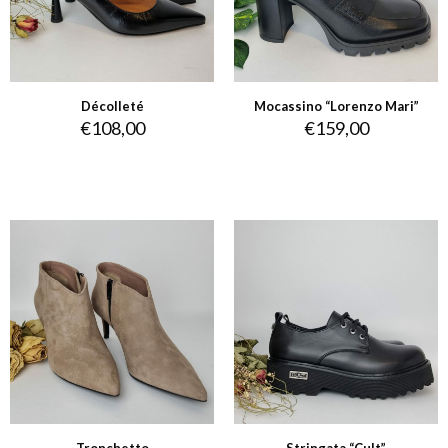
Décolleté
Mocassino “Lorenzo Mari”
€
108,00
€
159,00
Tronchetto
Stringata “Cult”