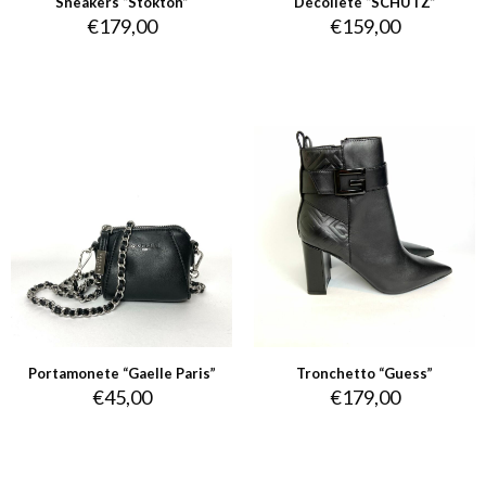
Sneakers “Stokton”
Décolleté “SCHUTZ”
€
179,00
€
159,00
Portamonete “Gaelle Paris”
Tronchetto “Guess”
€
45,00
€
179,00