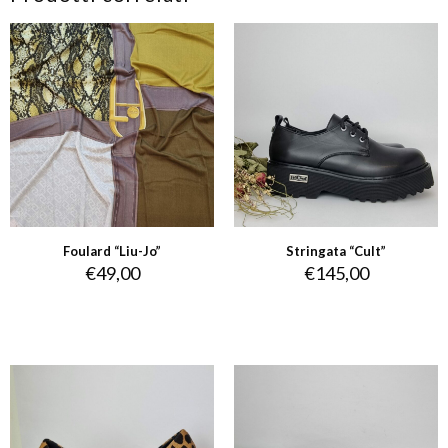
Foulard “Liu-Jo”
Stringata “Cult”
€
49,00
€
145,00