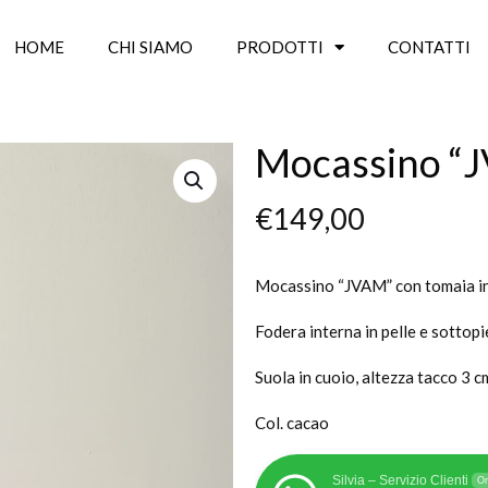
HOME
CHI SIAMO
PRODOTTI
CONTATTI
Mocassino “
€
149,00
Mocassino “JVAM” con tomaia in
Fodera interna in pelle e sottopi
Suola in cuoio, altezza tacco 3 c
Col. cacao
Silvia – Servizio Clienti
On