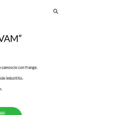
JVAM”
 camoscio con frange.
ede imbottito.
m.
line