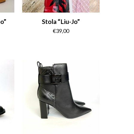
no”
Stola “Liu-Jo”
€
39,00