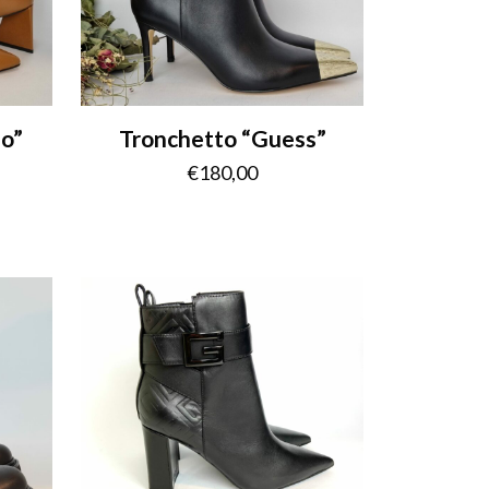
no”
Tronchetto “Guess”
€
180,00