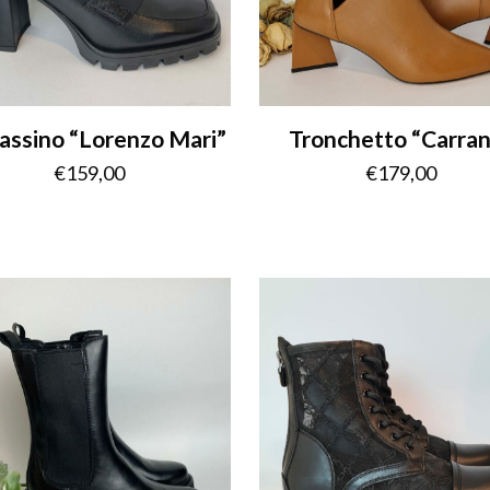
ssino “Lorenzo Mari”
Tronchetto “Carra
€
159,00
€
179,00