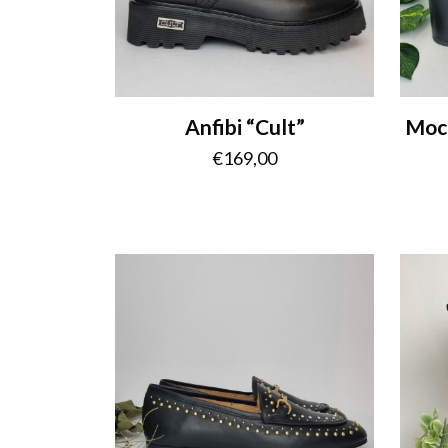
Anfibi “Cult”
Moca
€
169,00