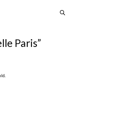
lle Paris”
old.