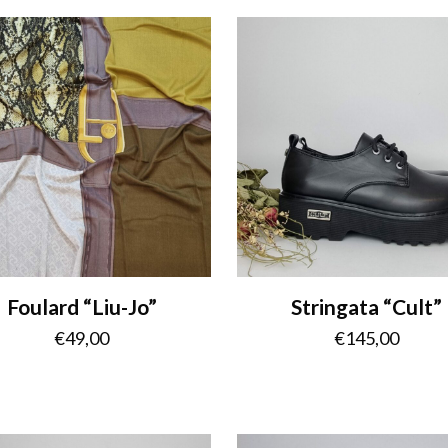
Foulard “Liu-Jo”
Stringata “Cult”
€
49,00
€
145,00