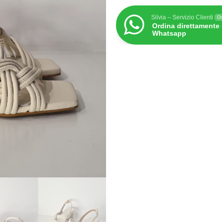
Silvia – Servizio Clienti
On
Ordina direttamente
Whatsapp