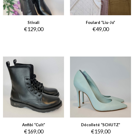
Stivali
Foulard “Liu-Jo”
€
129,00
€
49,00
Anfibi “Cult”
Décolleté “SCHUTZ”
€
169,00
€
159,00