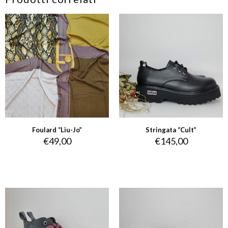
Foulard “Liu-Jo”
Stringata “Cult”
€
49,00
€
145,00