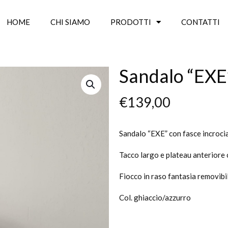
HOME
CHI SIAMO
PRODOTTI
CONTATTI
Sandalo “EXE
€
139,00
Sandalo “EXE” con fasce incrocia
Tacco largo e plateau anteriore c
Fiocco in raso fantasia removibi
Col. ghiaccio/azzurro