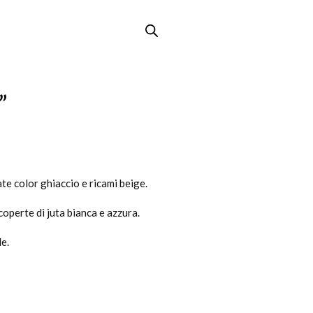
”
te color ghiaccio e ricami beige.
operte di juta bianca e azzura.
le.