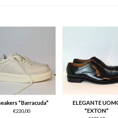
eakers “Barracuda”
ELEGANTE UOM
“EXTON”
€
220,00