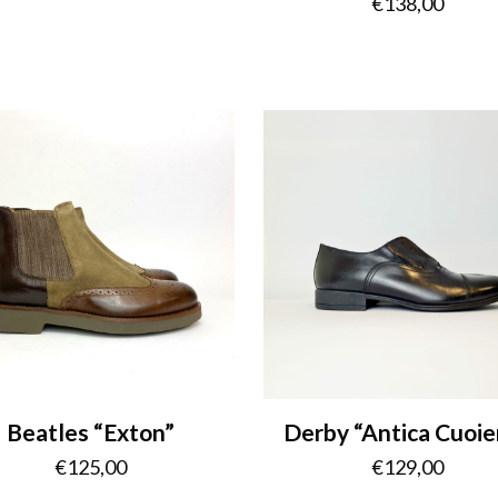
€
138,00
Beatles “Exton”
Derby “Antica Cuoie
€
125,00
€
129,00