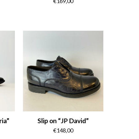
€
169,00
ria”
Slip on “JP David”
€
148,00