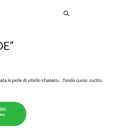
DE”
a in pelle di vitello sfumato, , fondo cuoio cucito.
line
 su