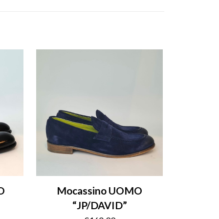
O
Mocassino UOMO
“JP/DAVID”