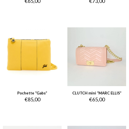
€
65,00
€
73,00
Pochette “Gabs”
CLUTCH mini “MARC ELLIS”
€
85,00
€
65,00