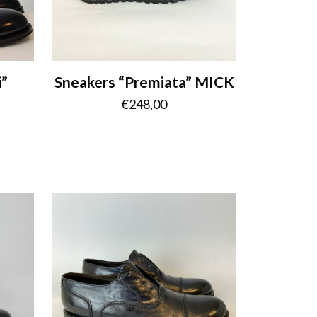
i”
Sneakers “Premiata” MICK
€
248,00