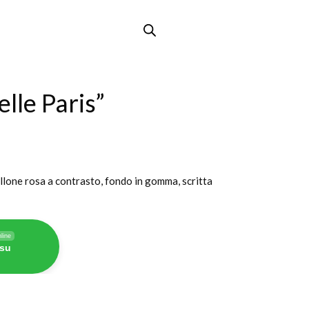
lle Paris”
allone rosa a contrasto, fondo in gomma, scritta
line
 su