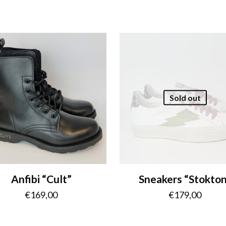
Sold out
Anfibi “Cult”
Sneakers “Stokton
€
169,00
€
179,00