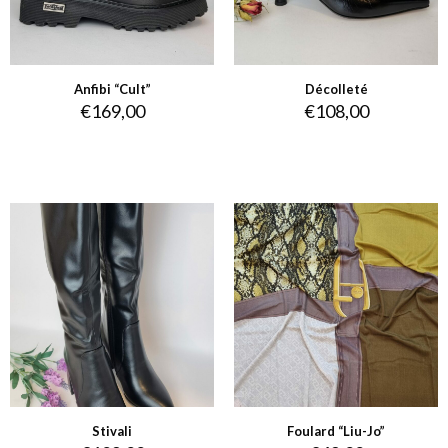
Anfibi “Cult”
Décolleté
€
169,00
€
108,00
Stivali
Foulard “Liu-Jo”