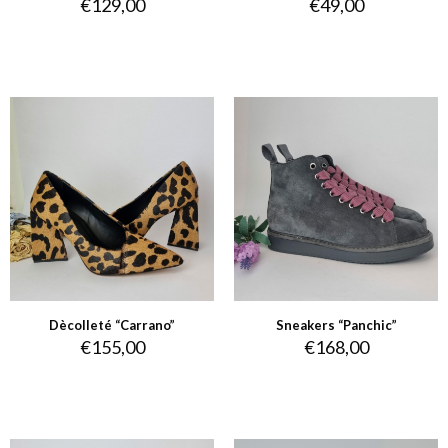
€
129,00
€
49,00
Dècolleté “Carrano”
Sneakers “Panchic”
€
155,00
€
168,00