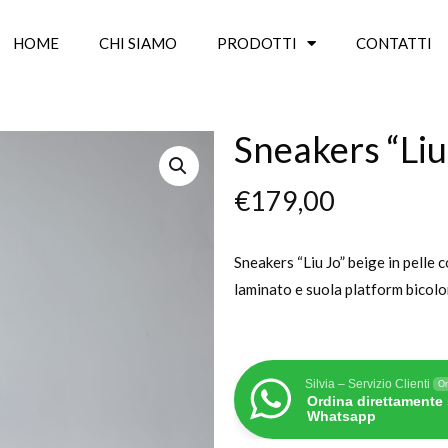
HOME
CHI SIAMO
PRODOTTI
CONTATTI
Sneakers “Liu
€
179,00
Sneakers “Liu Jo” beige in pelle c
laminato e suola platform bicol
Silvia – Servizio Clienti
On
Ordina direttamente
Whatsapp