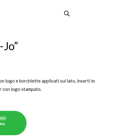
-Jo”
on logo e borchiette applicati sul lato, inserti in
or con logo stampato.
line
 su