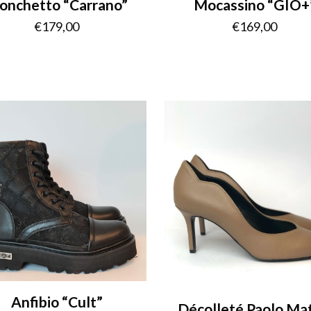
onchetto “Carrano”
Mocassino “GIO+
€
179,00
€
169,00
Anfibio “Cult”
Décolleté Paolo Mat