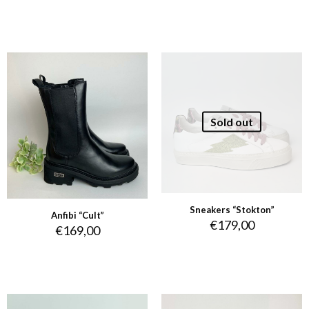
Sold out
Sneakers “Stokton”
Anfibi “Cult”
€
179,00
€
169,00