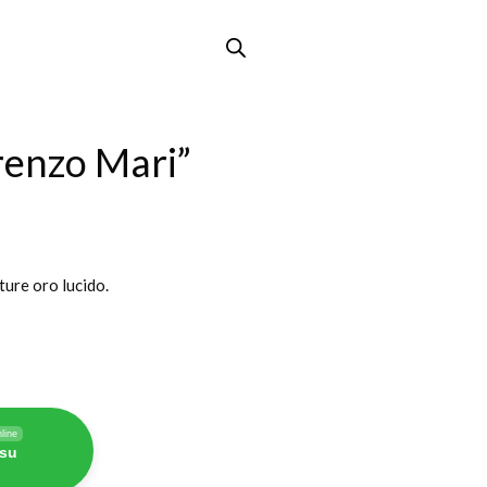
renzo Mari”
iture oro lucido.
line
 su