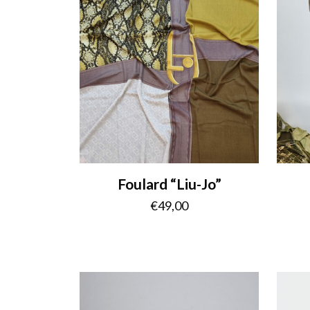
Foulard “Liu-Jo”
€
49,00