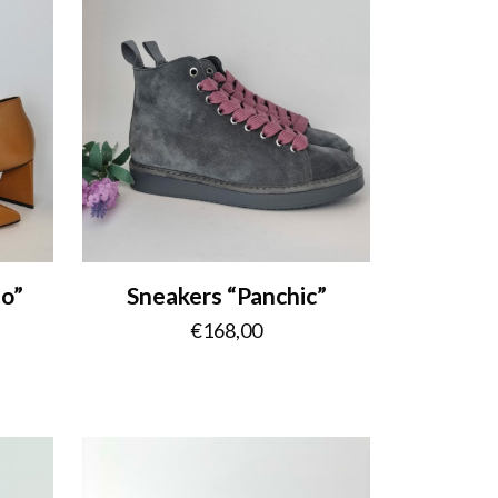
no”
Sneakers “Panchic”
€
168,00