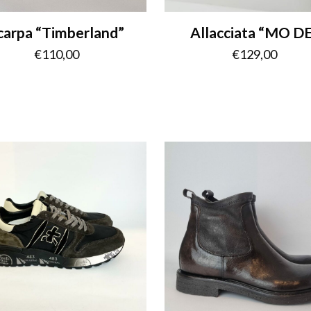
carpa “Timberland”
Allacciata “MO D
€
110,00
€
129,00