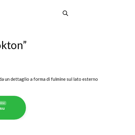
okton”
da un dettaglio a forma di fulmine sul lato esterno
line
 su