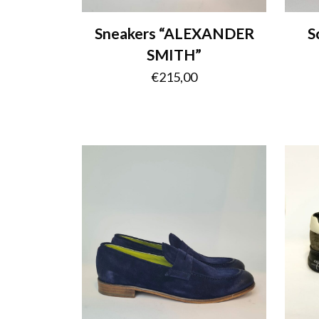
Sneakers “ALEXANDER
S
SMITH”
€
215,00