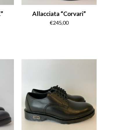
E”
Allacciata “Corvari”
€
245,00