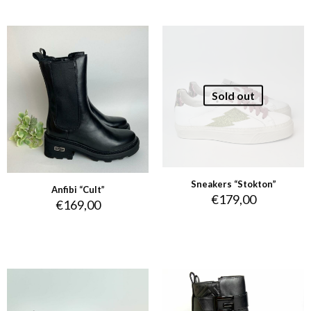
Sold out
Sneakers “Stokton”
Anfibi “Cult”
€
179,00
€
169,00