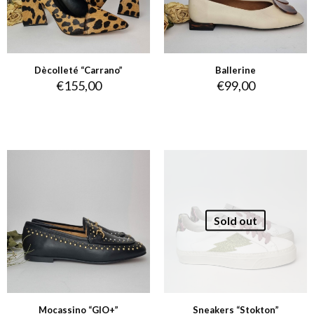
Dècolleté “Carrano”
Ballerine
€
155,00
€
99,00
Sold out
Mocassino “GIO+”
Sneakers “Stokton”