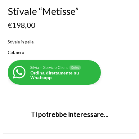
Stivale “Metisse”
€
198,00
Stivale in pelle.
Col. nero
Silvia – Servizio Clienti
Online
Ordina direttamente su
Whatsapp
Ti potrebbe interessare...