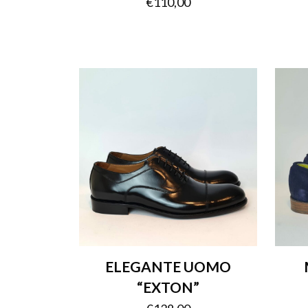
€
110,00
ELEGANTE UOMO
“EXTON”