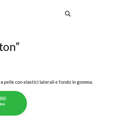
xton”
a pelle con elastici laterali e fondo in gomma.
line
 su