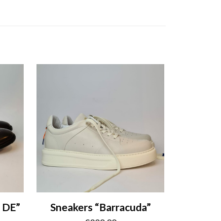
O DE”
Sneakers “Barracuda”