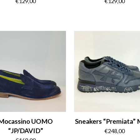
€
129,00
€
129,00
Mocassino UOMO
Sneakers “Premiata”
“JP/DAVID”
€
248,00