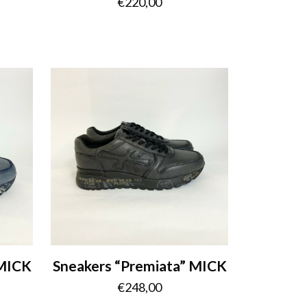
€
220,00
 MICK
Sneakers “Premiata” MICK
€
248,00