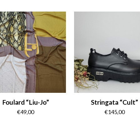
Foulard “Liu-Jo”
Stringata “Cult”
€
49,00
€
145,00