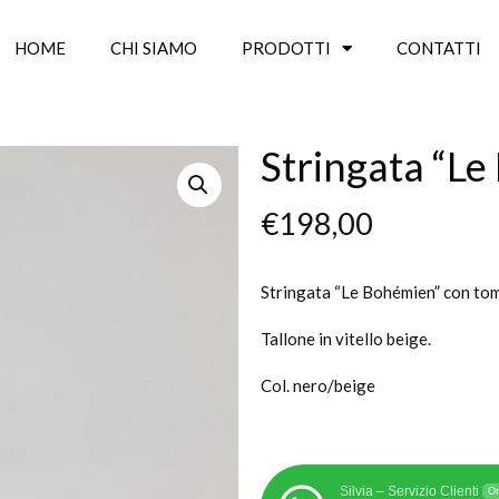
HOME
CHI SIAMO
PRODOTTI
CONTATTI
Stringata “L
€
198,00
Stringata “Le Bohémien” con toma
Tallone in vitello beige.
Col. nero/beige
Silvia – Servizio Clienti
On