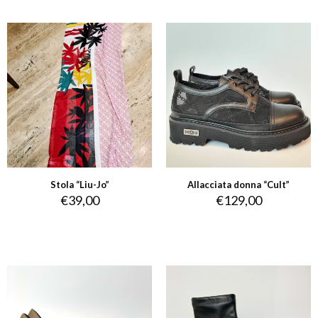
Stola “Liu-Jo”
Allacciata donna “Cult”
€
39,00
€
129,00