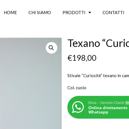
HOME
CHI SIAMO
PRODOTTI
CONTATTI
Texano “Curio
€
198,00
Stivale “Curiositè” texano in cam
Col. cuoio
Silvia – Servizio Clienti
On
Ordina direttamente
Whatsapp