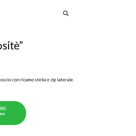
sitè”
oscio con ricamo stella e zip laterale.
line
 su