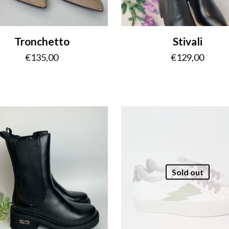
Tronchetto
Stivali
€
135,00
€
129,00
Sold out