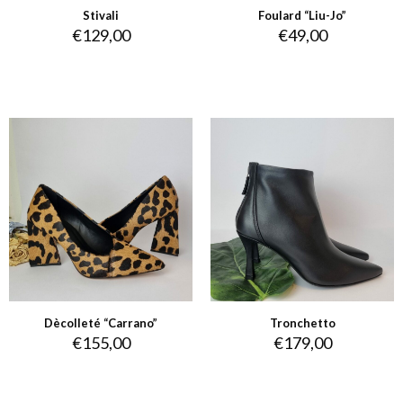
Stivali
Foulard “Liu-Jo”
€
129,00
€
49,00
Dècolleté “Carrano”
Tronchetto
€
155,00
€
179,00