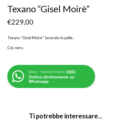
Texano “Gisel Moirè”
€
229,00
Texano “Gisel Moire'” lavorato in pelle .
Col. nero.
Silvia – Servizio Clienti
Online
Ordina direttamente su
Whatsapp
Ti potrebbe interessare...