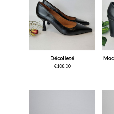
Décolleté
Moca
€
108,00