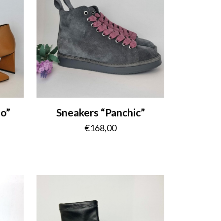
no”
Sneakers “Panchic”
€
168,00