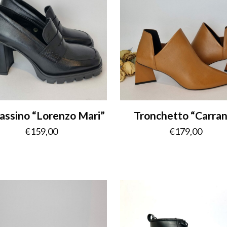
ssino “Lorenzo Mari”
Tronchetto “Carra
€
159,00
€
179,00