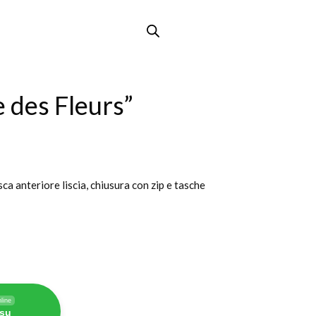
e des Fleurs”
sca anteriore liscia, chiusura con zip e tasche
line
 su