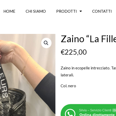
HOME
CHI SIAMO
PRODOTTI
CONTATTI
Zaino “La Fill
€
225,00
Zaino in ecopelle intrecciato. Ta
laterali.
Col. nero
Silvia – Servizio Clienti
On
Ordina direttamente